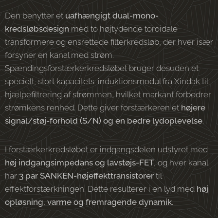
Den benytter et
uafhængigt dual-mono-
kredsløbsdesign
med to højtydende toroidale
transformere og ensrettede filterkredsløb, der hver især
forsyner en kanal med strøm.
Spændingsforstærkerkredsløbet bruger desuden et
specielt, stort kapacitets-induktionsmodul fra Xindak til
hjælpefiltrering af strømmen, hvilket markant forbedrer
strømkens renhed. Dette giver forstærkeren et
højere
signal/støj-forhold (S/N) og en bedre lydoplevelse
.
I forstærkerkredsløbet er indgangsdelen udstyret med
høj indgangsimpedans og lavstøjs-FET
, og hver kanal
har
3 par SANKEN-højeffekttransistorer
til
effektforstærkningen. Dette resulterer i en lyd med
høj
opløsning, varme og fremragende dynamik
.